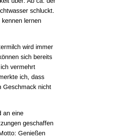
eit über. Ab ca. der
htwasser schluckt.
 kennen lernen
termilch wird immer
önnen sich bereits
 ich vermehrt
merkte ich, dass
den Geschmack nicht
d an eine
tzungen geschaffen
Motto: Genießen