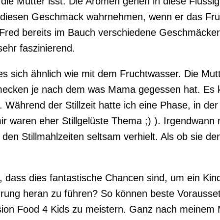
e Mutter isst. Die Aromen gehen in diese Flüssigk
diesen Geschmack wahrnehmen, wenn er das Fruc
 Fred bereits im Bauch verschiedene Geschmäcker
sehr faszinierend.
 es sich ähnlich wie mit dem Fruchtwasser. Die Mut
hmecken je nach dem was Mama gegessen hat. Es k
. Während der Stillzeit hatte ich eine Phase, in der
ir waren eher Stillgelüste Thema ;) ). Irgendwann 
 den Stillmahlzeiten seltsam verhielt. Als ob sie 
h, dass dies fantastische Chancen sind, um ein Kin
ung heran zu führen? So können beste Vorausse
ion Food 4 Kids zu meistern. Ganz nach meinem 