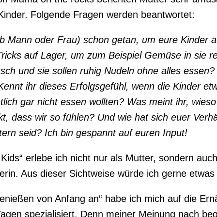
 Kinder. Folgende Fragen werden beantwortet:
 ob Mann oder Frau) schon getan, um eure Kinder
Tricks auf Lager, um zum Beispiel Gemüse in sie r
atsch und sie sollen ruhig Nudeln ohne alles esse
Kennt ihr dieses Erfolgsgefühl, wenn die Kinder et
tlich gar nicht essen wollten? Was meint ihr, wieso
t, dass wir so fühlen? Und wie hat sich euer Verhä
ltern seid? Ich bin gespannt auf euren Input!
Kids“ erlebe ich nicht nur als Mutter, sondern auc
erin. Aus dieser Sichtweise würde ich gerne etwas 
nießen von Anfang an“ habe ich mich auf die Ern
Tagen spezialisiert. Denn meiner Meinung nach beg