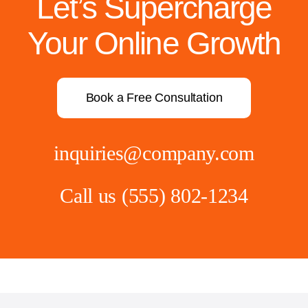
Let’s Supercharge
Your Online Growth
Book a Free Consultation
inquiries@company.com
Call us
(555) 802-1234