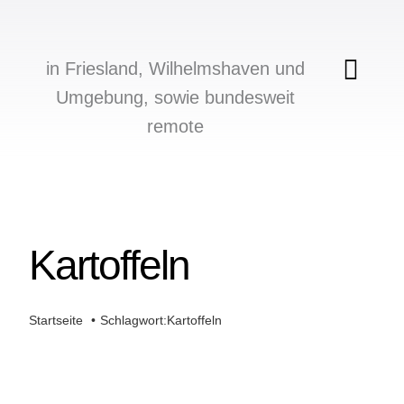
Zum
Inhalt
in Friesland, Wilhelmshaven und
springen
Togg
Umgebung, sowie bundesweit
Navi
remote
Über mich
Beratungsangebot
Kartoffeln
Aktuelles
Downloads
Startseite
Schlagwort:
Kartoffeln