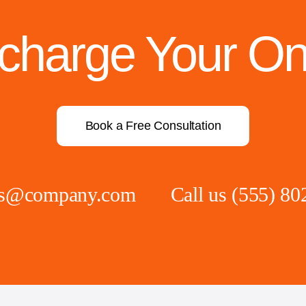
rcharge Your On
Book a Free Consultation
ies@company.com
Call us
(555) 80