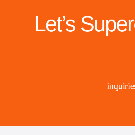
Let’s Supe
inquir