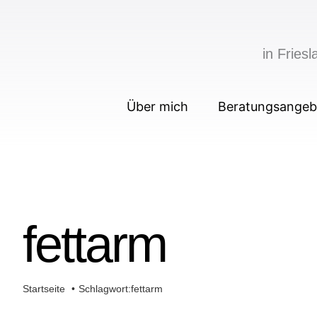
Zum
Inhalt
in Frie
springen
Über mich
Beratungsangeb
fettarm
Startseite
Schlagwort:
fettarm