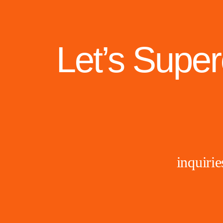
Let’s Supe
inquir