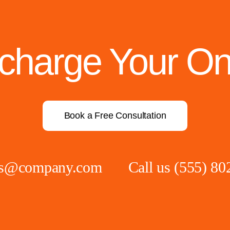
rcharge Your On
Book a Free Consultation
ies@company.com
Call us
(555) 80