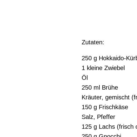
Zutaten:
250 g Hokkaido-Kür
1 kleine Zwiebel
Öl
250 ml Brühe
Kräuter, gemischt (f
150 g Frischkäse
Salz, Pfeffer
125 g Lachs (frisch
250 g Gnocchi