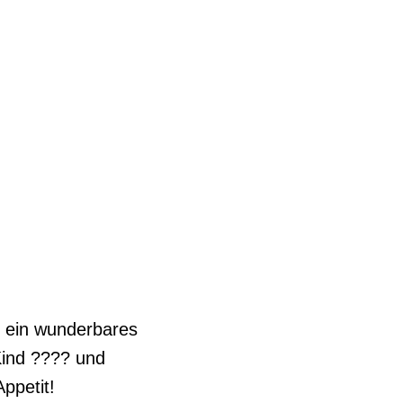
t ein wunderbares
Kind ???? und
ppetit!